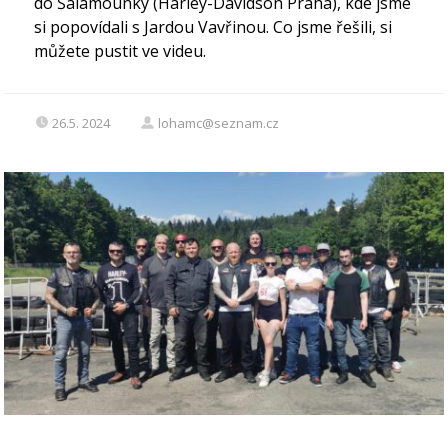
do Šalamounky (Harley-Davidson Praha), kde jsme
si popovídali s Jardou Vavřinou. Co jsme řešili, si
můžete pustit ve videu.
26.5. 2024
lohamc@seznam.cz