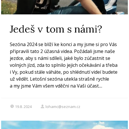
Jedeš v tom s námi?
Sezóna 2024 se blíží ke konci a my jsme si pro Vás
připravili tato 2 úžasná videa. Požádali jsme naše
jezdce, aby s námi sdíleli, jaké bylo zúčastnit se
volných jízd, zda to splnilo jejich očekávání a třeba
i Vy, pokud stále váháte, po shlédnutí videí budete
už vědět. Letošní sezóna utekla strašně rychle
a my jsme Vám všem vděčni na Vaši účast....
19.8. 2024
lohamc@seznam.cz