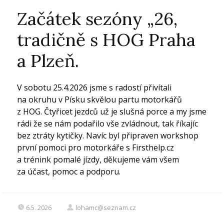
Začátek sezóny „26,
tradičně s HOG Praha
a Plzeň.
V sobotu 25.4.2026 jsme s radostí přivítali
na okruhu v Písku skvělou partu motorkářů
z HOG. Čtyřicet jezdců už je slušná porce a my jsme
rádi že se nám podařilo vše zvládnout, tak říkajíc
bez ztráty kytičky. Navíc byl připraven workshop
první pomoci pro motorkáře s Firsthelp.cz
a trénink pomalé jízdy, děkujeme vám všem
za účast, pomoc a podporu.
6.5. 2026
lohamc@seznam.cz